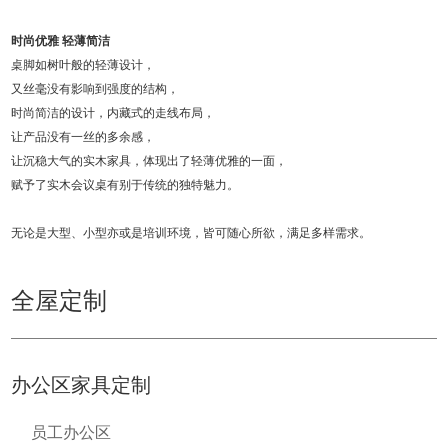
时尚优雅 轻薄简洁
桌脚如树叶般的轻薄设计，
又丝毫没有影响到强度的结构，
时尚简洁的设计，内藏式的走线布局，
让产品没有一丝的多余感，
让沉稳大气的实木家具，体现出了轻薄优雅的一面，
赋予了实木会议桌有别于传统的独特魅力。
无论是大型、小型亦或是培训环境，皆可随心所欲，满足多样需求。
全屋定制
办公区家具定制
员工办公区